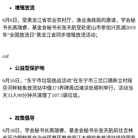
增殖放流
6月6日，受黑龙江省农业农村厅、渔业渔政局的邀请，学会秘
书长高瑞睿、基金会秘书长张天航受赴密山市参加兴凯湖2019
年“全国放流日”黑龙江省同步增殖放流活动；
cof
公益型保护地
6月16日，“东宁市垃圾挑战活动”在东宁市三岔口镇新立村绥
芬河畔鲑鱼放流站中俄373界碑周边滩涂处顺利举行，活动当
天33人90分钟共清理了107.5袋垃圾。
政策倡导
6月18日，学会秘书长高瑞睿、基金会秘书长张天航前往吉林
省延边朝鲜族自治州珲春珲春市密江大麻哈鱼放流站接待国家