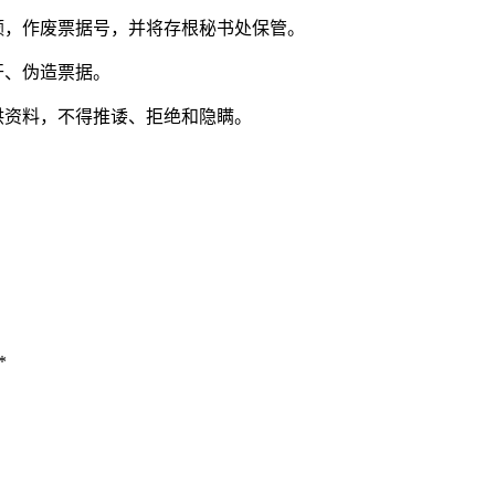
额，作废票据号，并将存根秘书处保管。
开、伪造票据。
供资料，不得推诿、拒绝和隐瞒。
*