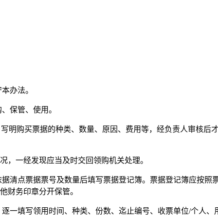
守本办法。
购、保管、使用。
请，写明购买票据的种类、数量、原因、费用等，经负责人审核后
况，一经发现应当及时交回领购机关处理。
依据清点票据票号及数量后填写票据登记簿。票据登记簿应按照
他财务印章分开保管。
，逐一填写领用时间、种类、份数、迄止编号、收票单位/个人、