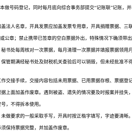
本做号码登记，同时每月底向综合事务部提交“记账联”记账，
加盖法人名章，开具发票应加盖发票专用章，开具捐赠票据、三
或公章；禁止携带已签章的空白票据外出，特殊情况下确须带出
，秘书处每周核对一次票据，每月清理一次票据并填报票据领用
，保管期满经秘书处及财税机关查验后可以销毁，但未经批准不
工作交接手续，交接内容包括未用票据、已用票据存根、票据登
票据上面加盖作废章。遇到被盗、遗失的情况要及时报案并挂失
空号，不得拆本使用。
，未做要求的一般采取手写，开具时按正楷字填写，字迹要清晰
必须保持票据完整，并加盖作废章。